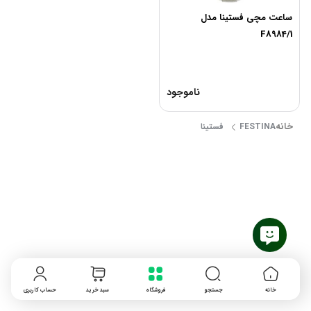
ساعت مچی فستینا مدل
F8984/1
ناموجود
خانه
FESTINA فستینا
خانه
جستجو
فروشگاه
سبد خرید
حساب کاربری