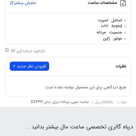
مشخصات ساعت
نمایش بیشتر
شکل قاب: گرد
جنس شیشه: کریستال معدنی
استایل
اسپرت
مقاومت در برابر آب: تا عمق 100 متر
1022
brand
جنسیت
مردانه
موتور
ژاپن
بازخورد درباره این کالا
نظرات
افزودن نظر جدید +
هیچ دیدگاهی برای این محصول نوشته نشده است.
ساعت مچی مردانه دیزل, مدل DZ4319
خانه
DIESEL دیزل
درباه گالری تخصصی ساعت مال بیشتر بدانی
د …