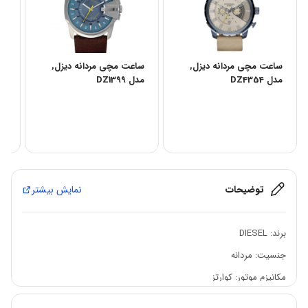
ساعت مچی مردانه دیزل,
ساعت مچی مردانه دیزل,
سا
مدل DZ4354
مدل DZ1399
مدل 
توضیحات
نمایش بیشتر
برند:
DIESEL
جنسیت: مردانه
مکانیزم موتور: کوارتز
جنس قاب: استیل ضد زنگ