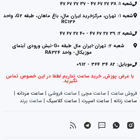
شعبه 1: 38 27 67 47 - 37 27 67 47
شعبه ۱: تهران، مرکزخرید ایران مال، باغ ماهان، طبقه G2، واحد
RC136
شعبه 2: 39 27 67 47 - 40 27 67 47
شعبه 2: تهران-ایران مال طبقه G0-نبش ورودی آبنمای
موزیکال- واحد RA324
موبایل: 82 34 364 - 0912
با عرض پوزش, خرید ساعت نداریم لطفا در این خصوص تماس
نگیرید.
فروش ساعت | ساعت مچی | ساعت فروشی |
ساعت مردانه
|
ساعت زنانه
|‌
ساعت اسپرت
|‌
ساعت کلاسیک
| ساعت برند