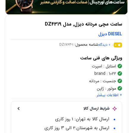
ساعت مچی مردانه دیزل, مدل DZ4319
DIESEL دیزل
0
دیدگاه
شناسه محصول:
DZ1763-1
0
ویژگی های فنی ساعت
استایل
: اسپرت
brand
: 1022
جنسیت
: مردانه
موتور
: ژاپن
+ اطلاعات بیشتر
شکل قاب
:
گرد
نوع موتور
:
کوارتز(Quartz)
شرایط ارسال کالا
رنگ صفحه
: آبی
جنس قاب
:
استیل ضد زنگ
ارسال کالا به تهران: 1 روز کاری
محدوده عرض قاب
: 40 میلی متر
ارسال به شهرستان:‌۲ الی ۳ روز کاری