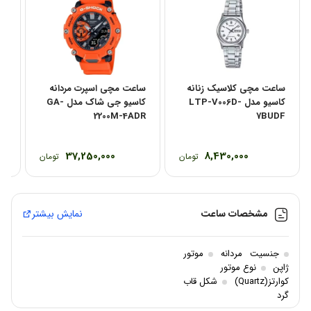
ساعت مچی کلاسیک زنانه
ساعت مچی اسپرت مردانه
سا
کاسیو مدل LTP-V006D-
کاسیو جی شاک مدل GA-
مدل B
2200M-4ADR
7BUDF
37,250,000
8,430,000
تومان
تومان
مشخصات ساعت
نمایش بیشتر
جنسیت
مردانه
موتور
ژاپن
نوع موتور
کوارتز(Quartz)
شکل قاب
گرد