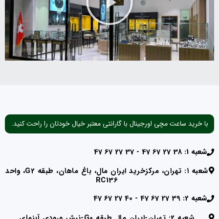
با خرید ساعت مچی اورجینال با گارانتی معتبر خیال خودتان را راحت کنید.
شعبه 1: 38 27 67 47 - 37 27 67 47
شعبه ۱: تهران، مرکزخرید ایران مال، باغ ماهان، طبقه G2، واحد
RC136
شعبه 2: 39 27 67 47 - 40 27 67 47
شعبه 2: تهران-ایران مال طبقه G0-نبش ورودی آبنمای