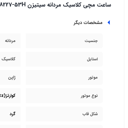
ساعت مچی کلاسیک مردانه سیتیزن AN8227-53H
مشخصات دیگر
مردانه
جنسیت
کلاسیک
استایل
ژاپن
موتور
کوارتز(Quartz)
نوع موتور
گرد
شکل قاب