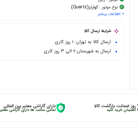
نوع موتور
:
کوارتز(Quartz)
+ اطلاعات بیشتر
شکل قاب
:
گرد
جنس قاب
:
استیل
رنگ قاب
:
دودی
شرایط ارسال کالا
جنس شیشه
: کریستال
ارسال کالا به تهران: 1 روز کاری
رنگ صفحه
: مشکی
ارسال به شهرستان:‌۲ الی ۳ روز کاری
جنس بند
: استیل
زگشت کالا
دارای گارانتی معتبر بین المللی
ا اطمینان خرید کنید
تمامی ساعت ها دارای گارانتی معتبر