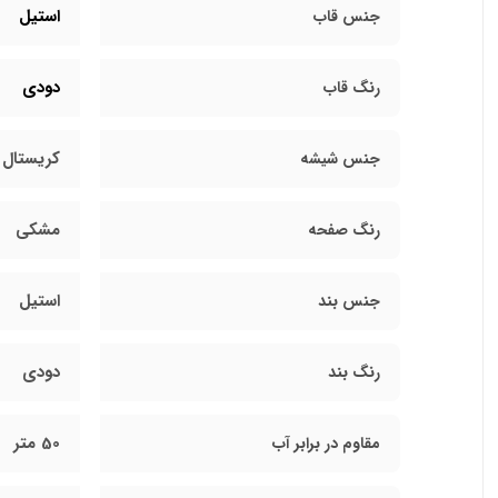
استیل
جنس قاب
دودی
رنگ قاب
کریستال
جنس شیشه
مشکی
رنگ صفحه
استیل
جنس بند
دودی
رنگ بند
50 متر
مقاوم در برابر آب