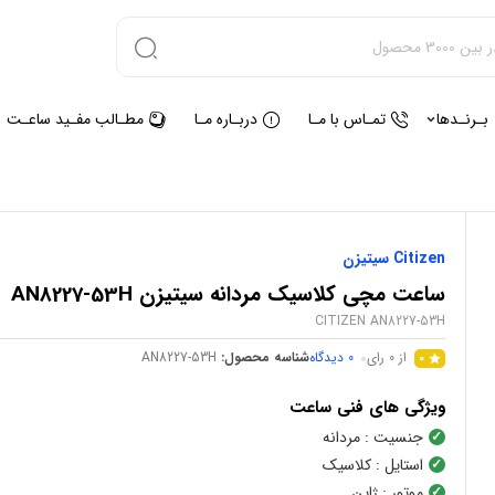
بـرنـدها
تمـاس با مـا
دربـاره مـا
مطـالب مفـید ساعـت
Citizen سیتیزن
ساعت مچی کلاسیک مردانه سیتیزن AN8227-53H
CITIZEN AN8227-53H
از 0 رای
0
دیدگاه
شناسه محصول:
AN8227-53H
0
ویژگی های فنی ساعت
جنسیت
: مردانه
استایل
: کلاسیک
موتور
: ژاپن