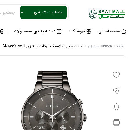
صفحه اصلـی
فروشـگـاه
دستـه بنـدی محصـولات
ساعت مچی کلاسیک مردانه سیتیزن AN8227-53H
خانه
Citizen سیتیزن
/
/