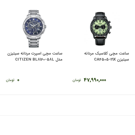
ساعت مچی کلاسیک مردانه
ساعت مچی اسپرت مردانه سیتیزن
سیتیزن CA4505-21X
مدل CITIZEN BL8160-58L
0
47,990,000
تومان
تومان