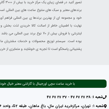
تصور کن
برندهای معتبر و سبک های منتوع ساعت های بین المللی است 
خود و مجموعه ای از بهترین برندها ی بین المللی فراهم آورد
نهایت با اطمینان خاطر از اصالت کالا خریدی لذت بخش و م
اینترنتی با فروش بیش از 70 نوع برند بی
بوده است. سیستم توزیع محصولات و خدمات مشتریان ما با 
پشتیبانی پاسخگو است تا تجربه ی خوشایند و متمایزی از خرید 
با خرید ساعت مچی اورجینال با گارانتی معتبر خیال خودت
شعبه 1: 38 27 67 47 - 37 27 67 47
شعبه ۱: تهران، مرکزخرید ایران مال، باغ ماهان، طبقه G2، واحد RC136