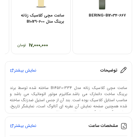
BERING-B12034-667
ساعت مچی کلاسیک زنانه
سا
برینگ مدل B10129-600
بری
17,000,000
تومان
توضیحات
نمایش بیشتر
ساعت مچی کلاسیک زنانه مدل B14520-334 ساخته شده توسط برند
برینگ ساخت دانمارک می باشد.مکانیزم موتور اتوماتیک می باشد و
مناسب استایل کلاسیک بوده است. بند آن از جنس استیل ضدزنگ ساخته
شده همچنین صفحه نمایش آن عقربه ای آنالوگ است، نمایشگر تاریخ،
مقاومت آن در برابر آب تا عمق 30متر می باشد.
مشخصات ساعت
نمایش بیشتر
برند: برینگ