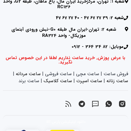
شعبه ۱: تهران، مرکزخرید ایران مال، باغ ماهان، طبقه G2، واحد
RC136
شعبه 2: 39 27 67 47 - 40 27 67 47
شعبه 2: تهران-ایران مال طبقه G0-نبش ورودی آبنمای
موزیکال- واحد RA324
موبایل: 82 34 364 - 0912
با عرض پوزش, خرید ساعت نداریم لطفا در این خصوص تماس
نگیرید.
فروش ساعت | ساعت مچی | ساعت فروشی |
ساعت مردانه
|
ساعت زنانه
|‌
ساعت اسپرت
|‌
ساعت کلاسیک
| ساعت برند
دانلود اپلیکیشن پارس کالا