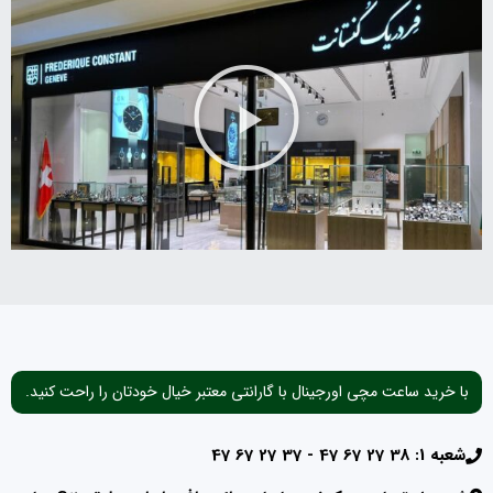
با خرید ساعت مچی اورجینال با گارانتی معتبر خیال خودتان را راحت کنید.
شعبه 1: 38 27 67 47 - 37 27 67 47