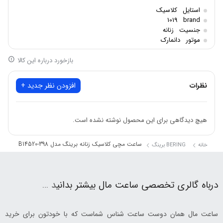
استایل:کلاسیک
استایل
کلاسیک
جنسیت:زنانه
1019
brand
جنسیت
زنانه
مکانیزم موتور: اتوماتیک
موتور
دانمارک
جنس قاب: استیل
بازخورد درباره این کالا
شکل قاب: مربع
جنس بند: استیل
نظرات
افزودن نظر جدید +
جنس شیشه: کریستال یاقوت کبود
مقاومت در برابر آب: تا عمق 30متر
هیچ دیدگاهی برای این محصول نوشته نشده است.
ساعت مچی کلاسیک زنانه برینگ مدل B14520-398
خانه
BERING برینگ
درباه گالری تخصصی ساعت مال بیشتر بدانی
د …
ساعت مال همان دوست ساعت شناس شماست که با خودتون برای خرید