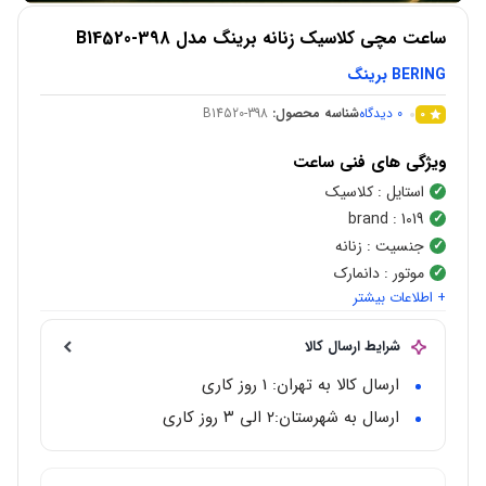
ساعت مچی کلاسیک زنانه برینگ مدل B14520-398
BERING برینگ
0
دیدگاه
شناسه محصول:
B14520-398
0
ویژگی های فنی ساعت
استایل
: کلاسیک
brand
: 1019
جنسیت
: زنانه
موتور
: دانمارک
+ اطلاعات بیشتر
نوع موتور
:
اتوماتیک
شکل قاب
:
مربع
شرایط ارسال کالا
جنس قاب
:
استیل ضد زنگ
رنگ صفحه
: آبی
ارسال کالا به تهران: 1 روز کاری
مقاوم در برابر آب
: 30 متر
ارسال به شهرستان:‌۲ الی ۳ روز کاری
گارانتی
: 2 سال گارانتی آریا زمان