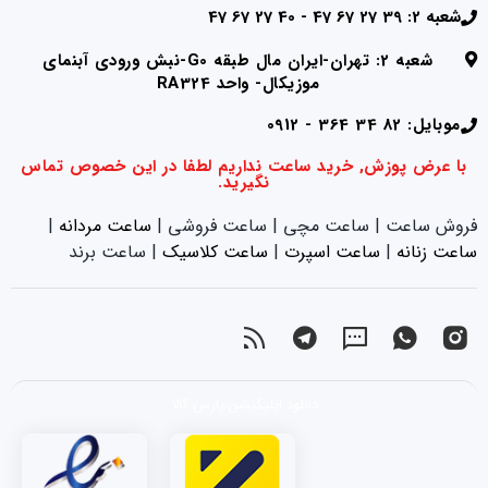
شعبه 2: 39 27 67 47 - 40 27 67 47
شعبه 2: تهران-ایران مال طبقه G0-نبش ورودی آبنمای
موزیکال- واحد RA324
موبایل: 82 34 364 - 0912
با عرض پوزش, خرید ساعت نداریم لطفا در این خصوص تماس
نگیرید.
فروش ساعت | ساعت مچی | ساعت فروشی |
ساعت مردانه
|
ساعت زنانه
|‌
ساعت اسپرت
|‌
ساعت کلاسیک
| ساعت برند
دانلود اپلیکیشن پارس کالا