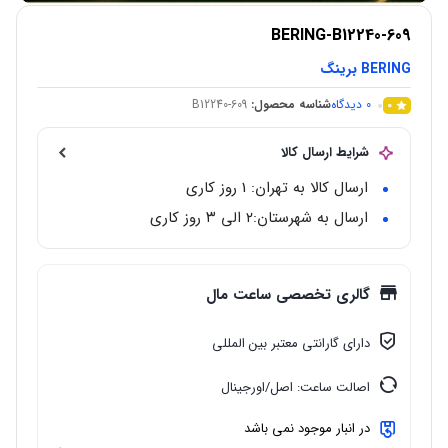
BERING-B12240-609
BERING برینگ
0
دیدگاه
شناسه محصول:
B12240-609
0
شرایط ارسال کالا
ارسال کالا به تهران: 1 روز کاری
ارسال به شهرستان:‌۲ الی ۳ روز کاری
گالری تخصصی ساعت مال
دارای گارانتی معتبر بین المللی
اصالت ساعت: اصل/اورجینال
در انبار موجود نمی باشد