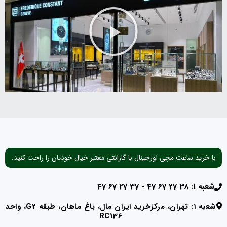
با خرید ساعت مچی اورجینال با گارانتی معتبر خیال خودتان را راحت کنید.
شعبه 1: 38 27 67 47 - 37 27 67 47
شعبه ۱: تهران، مرکزخرید ایران مال، باغ ماهان، طبقه G2، واحد
RC136