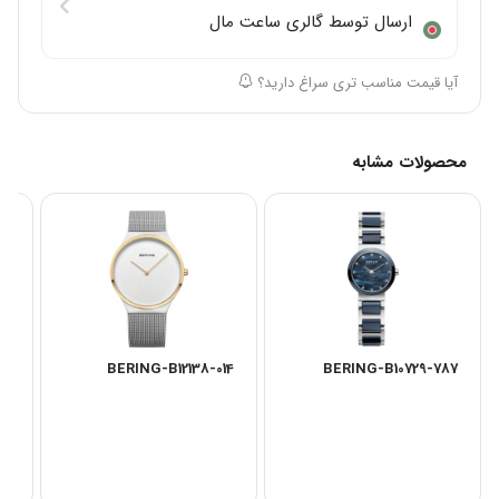
ارسال توسط گالری ساعت مال
آیا قیمت مناسب تری سراغ دارید؟
محصولات مشابه
93
BERING-B12138-014
BERING-B10729-787