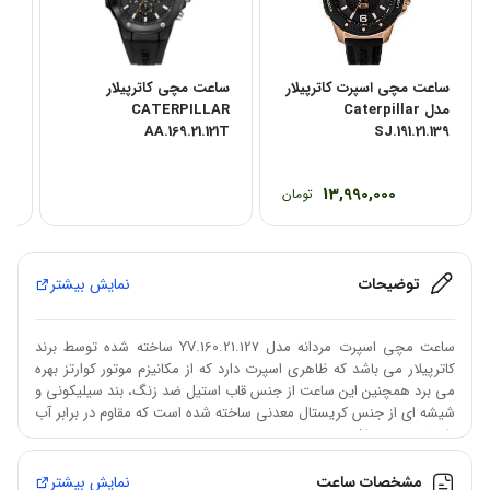
ساعت مچی اسپرت کاترپیلار
ساعت مچی کاترپیلار
سا
مدل Caterpillar
CATERPILLAR
27
AA.169.21.121T
SJ.191.21.139
13,990,000
تومان
توضیحات
نمایش بیشتر
ساعت مچی اسپرت مردانه مدل YV.160.21.127 ساخته شده توسط برند
کاترپیلار می باشد که ظاهری اسپرت دارد که از مکانیزم موتور کوارتز بهره
می برد همچنین این ساعت از جنس قاب استیل ضد زنگ، بند سیلیکونی و
شیشه ای از جنس کریستال معدنی ساخته شده است که مقاوم در برابر آب
تا 100 متر می باشد.
مشخصات ساعت
نمایش بیشتر