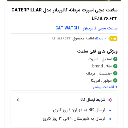
ساعت مچی اسپرت مردانه کاترپیلار مدل CATERPILLAR
LF.111.26.632
ساعت مچی کاترپیلار - CAT WATCH
0
دیدگاه
شناسه محصول:
LF.111.26.632
0
ویژگی های فنی ساعت
استایل
: اسپرت
brand
: 951
جنسیت
: مردانه
موتور
: امریکا
+ اطلاعات بیشتر
شکل قاب
:
گرد
نوع موتور
:
کوارتز(Quartz)
شرایط ارسال کالا
جنس قاب
:
استیل ضد زنگ
محدوده عرض قاب
: 44 میلی متر
ارسال کالا به تهران: 1 روز کاری
مقاوم در برابر آب
: 10 اتمسفر
ارسال به شهرستان:‌۲ الی ۳ روز کاری
گارانتی
: 2 ساله بین المللی