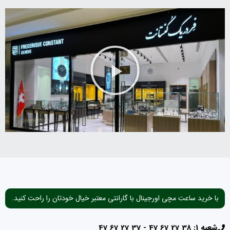
با خرید ساعت مچی اورجینال با گارانتی معتبر خیال خودتان را راحت کنید.
شعبه 1: 38 27 67 47 - 37 27 67 47