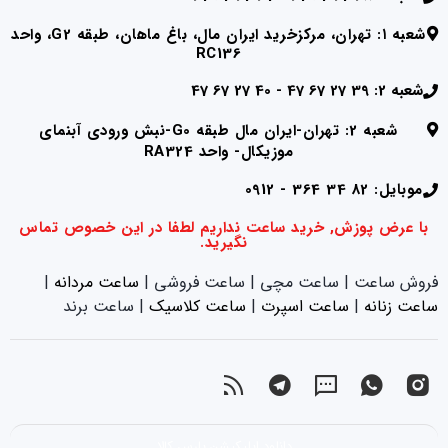
شعبه ۱: تهران، مرکزخرید ایران مال، باغ ماهان، طبقه G2، واحد
RC136
شعبه 2: 39 27 67 47 - 40 27 67 47
شعبه 2: تهران-ایران مال طبقه G0-نبش ورودی آبنمای
موزیکال- واحد RA324
موبایل: 82 34 364 - 0912
با عرض پوزش, خرید ساعت نداریم لطفا در این خصوص تماس
نگیرید.
فروش ساعت | ساعت مچی | ساعت فروشی |
ساعت مردانه
|
ساعت زنانه
|‌
ساعت اسپرت
|‌
ساعت کلاسیک
| ساعت برند
دانلود اپلیکیشن پارس کالا