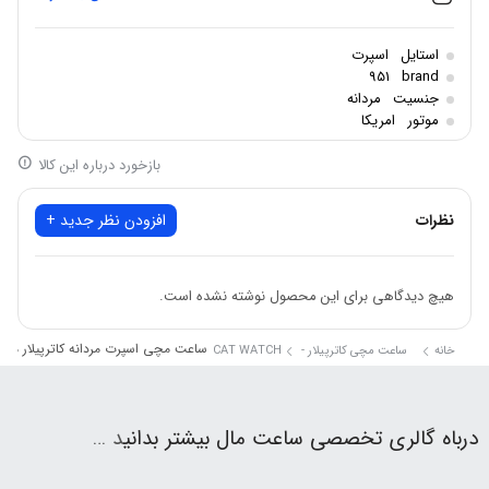
برند: کاترپیلار
استایل: اسپرت
استایل
اسپرت
جنسیت: مردانه
951
brand
جنسیت
مردانه
مکانیزم موتور: اتوماتیک
موتور
امریکا
جنس قاب: استیل ضد زنگ
بازخورد درباره این کالا
شکل قاب: گرد
جنس بند: رابر
نظرات
افزودن نظر جدید +
جنس شیشه: کریستال معدنی
مقاومت در برابر آب: تا عمق 100 متر
هیچ دیدگاهی برای این محصول نوشته نشده است.
گارانتی: 2ساله بین المللی
ساعت مچی اسپرت مردانه کاترپیلار مدل TERPILLAR LF.111.26.632
خانه
ساعت مچی کاترپیلار - CAT WATCH
درباه گالری تخصصی ساعت مال بیشتر بدانی
د …