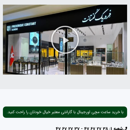
با خرید ساعت مچی اورجینال با گارانتی معتبر خیال خودتان را راحت کنید.
شعبه 1: 38 27 67 47 - 37 27 67 47