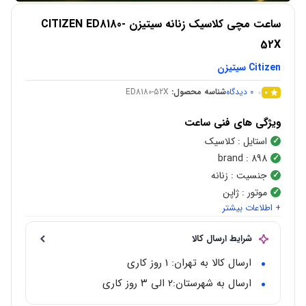
ساعت مچی کلاسیک زنانه سیتیزن CITIZEN ED8180-
52X
Citizen سیتیزن
0
دیدگاه
شناسه محصول:
ED8180-52X
0
ویژگی های فنی ساعت
استایل
: کلاسیک
brand
: 898
جنسیت
: زنانه
موتور
: ژاپن
+ اطلاعات بیشتر
شکل قاب
:
گرد
نوع موتور
:
کوارتز(Quartz)
شرایط ارسال کالا
جنس قاب
:
استیل ضد زنگ
محدوده عرض قاب
: 33 میلی متر
ارسال کالا به تهران: 1 روز کاری
مقاوم در برابر آب
: تا عمق 100متر
ارسال به شهرستان:‌۲ الی ۳ روز کاری
گارانتی
: 5 ساله بین المللی زمان آوران پیشرو