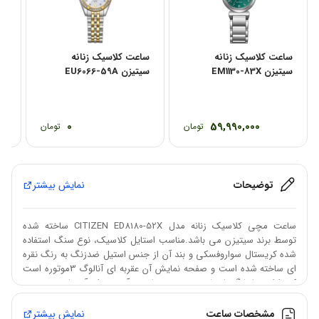
ساعت کلاسیک زنانه
ساعت کلاسیک زنانه
سا
سیتیزن EM1130-83X
سیتیزن EU6066-59A
سیتی
0
59,990,000
تومان
تومان
توضیحات
نمایش بیشتر
ساعت مچی کلاسیک زنانه مدل CITIZEN ED8180-52X ساخته شده
توسط برند سیتیزن می باشد.مناسب استایل کلاسیک، نوع سنگ استفاده
شده کریستال سواروفسکی و بند آن از جنس استیل ضدزنگ به رنگ نقره
ای ساخته شده است و صفحه نمایش آن عقربه ای آنالوگ 3موتوره است
که دارای نمایشگر تاریخ و همچنین مقاومت آن در برابر آب تا عمق 100متر
می باشد.
مشخصات ساعت
نمایش بیشتر