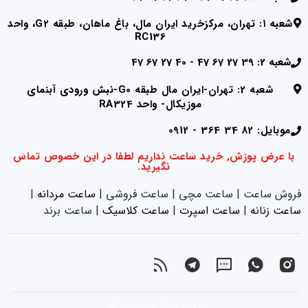
شعبه ۱: تهران، مرکزخرید ایران مال، باغ ماهان، طبقه G2، واحد
RC136
شعبه 2: 39 27 67 47 - 40 27 67 47
شعبه 2: تهران-ایران مال طبقه G0-نبش ورودی آبنمای
موزیکال- واحد RA324
موبایل: 82 34 364 - 0912
با عرض پوزش, خرید ساعت نداریم لطفا در این خصوص تماس
نگیرید.
فروش ساعت | ساعت مچی | ساعت فروشی |
ساعت مردانه
|
ساعت زنانه
|‌
ساعت اسپرت
|‌
ساعت کلاسیک
| ساعت برند
دانلود اپلیکیشن پارس کالا