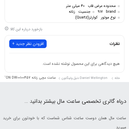
3 تا 10 میلیون
قیمت
محدوده عرض قاب
40 میلی متر
سرمه ای
brand
917
جنسیت
زنانه
رنگ صفحه
نوع موتور
کوارتز(Quartz)
گرد
فرم صفحه
بازخورد درباره این کالا
کلاسیک
سبک
2 ساله بین المللی
گارانتی
نظرات
افزودن نظر جدید +
چرم
جنس بند
نقره ای
رنگ بند
هیچ دیدگاهی برای این محصول نوشته نشده است.
3 اتمسفر
ضدآب
SAPPHIRE CRYSTAL
ساعت مچی زنانه DANIEL WELLINGTON DW00100457
خانه
جنس شیشه
Daniel Wellington دنیل ولینگتون
درباه گالری تخصصی ساعت مال بیشتر بدانی
د …
ساعت مال همان دوست ساعت شناس شماست که با خودتون برای خرید
میبرید