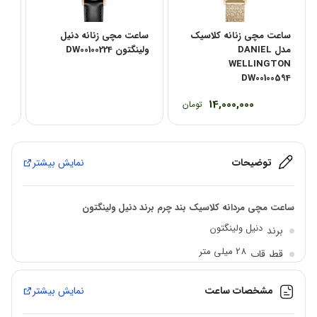
ساعت مچی زنانه کلاسیک
ساعت مچی زنانه دنیل
سا
مدل DANIEL
ولینگتون DW00100224
ولین
WELLINGTON
DW00100594
14,000,000
تومان
توضیحات
نمایش بیشتر
ساعت مچی مردانه کلاسیک بند چرم برند دنیل ولینگتون
دنیل ولینگتون
برند
28 میلی متر
قطر قاب
زناانه
جنسیت
مشخصات ساعت
نمایش بیشتر
کوارتز(Quartz)
مکانیزم موتور