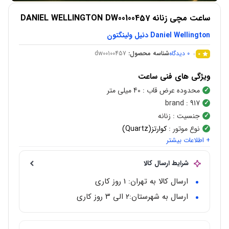
ساعت مچی زنانه DANIEL WELLINGTON DW00100457
Daniel Wellington دنیل ولینگتون
0
دیدگاه
شناسه محصول:
dw00100457
0
ویژگی های فنی ساعت
محدوده عرض قاب
: 40 میلی متر
brand
: 917
جنسیت
: زنانه
نوع موتور
:
کوارتز(Quartz)
+ اطلاعات بیشتر
بازه قیمتی
: 3 تا 10 میلیون
رنگ صفحه
: سرمه ای
شرایط ارسال کالا
شکل قاب
:
گرد
استایل
: کلاسیک
ارسال کالا به تهران: 1 روز کاری
گارانتی
: 2 ساله بین المللی
ارسال به شهرستان:‌۲ الی ۳ روز کاری
رنگ بند
: نقره ای