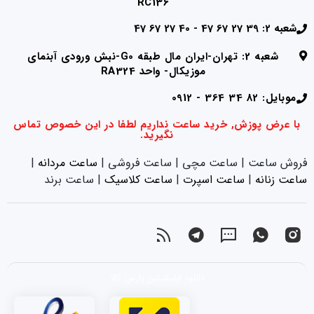
RC136
شعبه 2: 39 27 67 47 - 40 27 67 47
شعبه 2: تهران-ایران مال طبقه G0-نبش ورودی آبنمای
موزیکال- واحد RA324
موبایل: 82 34 364 - 0912
با عرض پوزش, خرید ساعت نداریم لطفا در این خصوص تماس
نگیرید.
فروش ساعت | ساعت مچی | ساعت فروشی |
ساعت مردانه
|
ساعت زنانه
|‌
ساعت اسپرت
|‌
ساعت کلاسیک
| ساعت برند
دانلود اپلیکیشن پارس کالا