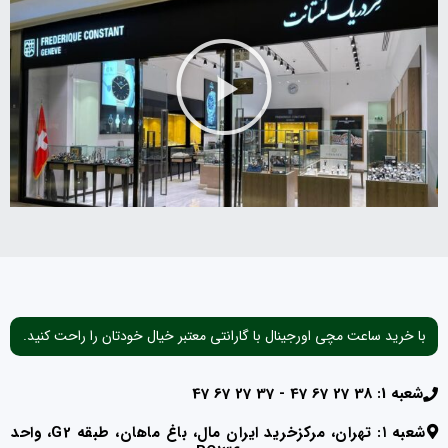
با خرید ساعت مچی اورجینال با گارانتی معتبر خیال خودتان را راحت کنید.
شعبه 1: 38 27 67 47 - 37 27 67 47
شعبه ۱: تهران، مرکزخرید ایران مال، باغ ماهان، طبقه G2، واحد