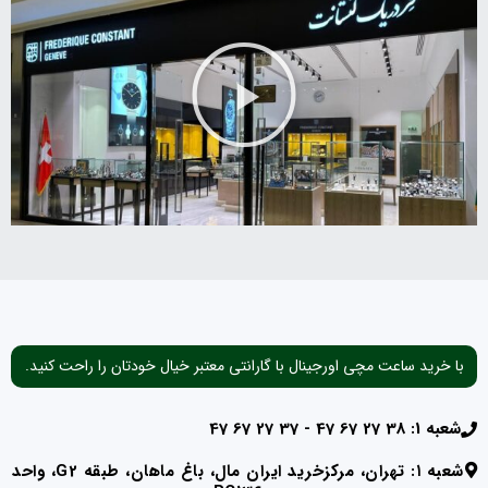
با خرید ساعت مچی اورجینال با گارانتی معتبر خیال خودتان را راحت کنید.
شعبه 1: 38 27 67 47 - 37 27 67 47
شعبه ۱: تهران، مرکزخرید ایران مال، باغ ماهان، طبقه G2، واحد