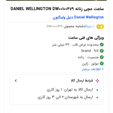
ساعت مچی زنانه DANIEL WELLINGTON DW00100479
Daniel Wellington دنیل ولینگتون
0
دیدگاه
شناسه محصول:
DW00100479
0
ویژگی های فنی ساعت
محدوده عرض قاب
: 32 میلی متر
brand
: 917
جنسیت
: زنانه
موتور
: ژاپن
+ اطلاعات بیشتر
نوع موتور
:
کوارتز(Quartz)
بازه قیمتی
: 3 تا 10 میلیون
شرایط ارسال کالا
رنگ صفحه
: سفید
شکل قاب
:
گرد
ارسال کالا به تهران: 1 روز کاری
استایل
: کلاسیک
ارسال به شهرستان:‌۲ الی ۳ روز کاری
گارانتی
: 2 ساله بین المللی