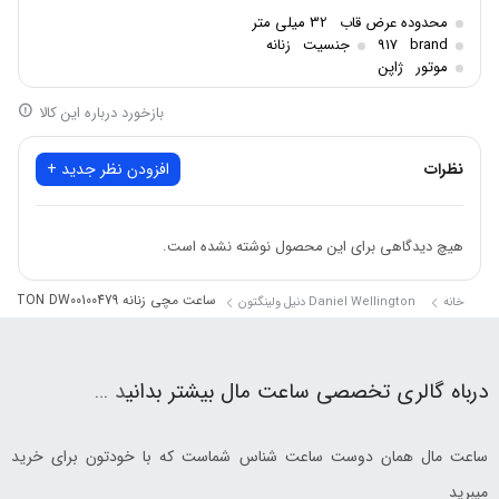
ژاپن
موتور
محدوده عرض قاب
32 میلی متر
کوارتز(Quartz)
brand
917
جنسیت
زنانه
مکانیزم موتور
موتور
ژاپن
3 تا 10 میلیون
قیمت
بازخورد درباره این کالا
سبز
رنگ صفحه
گرد
فرم صفحه
نظرات
افزودن نظر جدید +
کلاسیک
سبک
2 ساله بین المللی
گارانتی
هیچ دیدگاهی برای این محصول نوشته نشده است.
استیل ضد زنگ
جنس بند
رز گلد
ساعت مچی زنانه DANIEL WELLINGTON DW00100479
رنگ بند
خانه
Daniel Wellington دنیل ولینگتون
3 اتمسفر
ضدآب
SAPPHIRE CRYSTAL
جنس شیشه
درباه گالری تخصصی ساعت مال بیشتر بدانی
د …
ساعت مال همان دوست ساعت شناس شماست که با خودتون برای خرید
میبرید