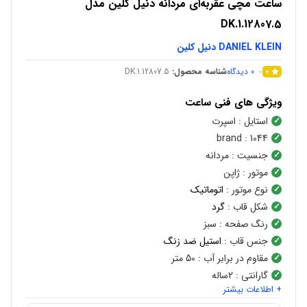
ساعت مچی عقربه‌ای مردانه دنیل کلین مدل
DK.1.12807.5
DANIEL KLEIN دنیل کلین
0
دیدگاه
شناسه محصول:
DK.1.12807.5
0
ویژگی های فنی ساعت
استایل
: اسپرت
brand
: 1044
جنسیت
: مردانه
موتور
: ژاپن
نوع موتور
:
اتوماتیک
شکل قاب
:
گرد
رنگ صفحه
: سبز
جنس قاب
:
استیل ضد زنگ
مقاوم در برابر آب
: 50 متر
گارانتی
: 2ساله
+ اطلاعات بیشتر