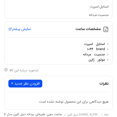
استایل:اسپرت
جنسیت:مردانه
مکانیزم موتور: اتوماتیک
مشخصات ساعت
نمایش بیشتر
جنس قاب: استیل
اصالت برند:ترکیه
استایل
اسپرت
شکل قاب: گرد
1044
brand
جنسیت
مردانه
جنس بند: سیلیکون رابر
موتور
ژاپن
جنس شیشه: کریستال معدنی
بازخورد درباره این کالا
مقاومت در برابر آب:50 متر
نظرات
افزودن نظر جدید +
هیچ دیدگاهی برای این محصول نوشته نشده است.
ساعت مچی عقربه‌ای مردانه دنیل کلین مدل DK.1.12807.5
خانه
DANIEL KLEIN دنیل کلین