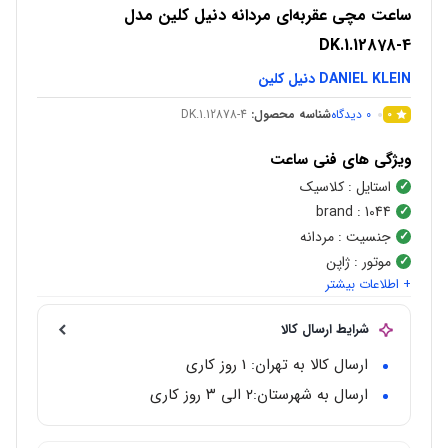
ساعت مچی عقربه‌ای مردانه دنیل کلین مدل
DK.1.12878-4
DANIEL KLEIN دنیل کلین
0
دیدگاه
شناسه محصول:
DK.1.12878-4
0
ویژگی های فنی ساعت
استایل
: کلاسیک
brand
: 1044
جنسیت
: مردانه
موتور
: ژاپن
+ اطلاعات بیشتر
نوع موتور
:
اتوماتیک
شکل قاب
:
گرد
شرایط ارسال کالا
رنگ صفحه
: مشکی
جنس قاب
:
استیل ضد زنگ
ارسال کالا به تهران: 1 روز کاری
مقاوم در برابر آب
: 30 متر
ارسال به شهرستان:‌۲ الی ۳ روز کاری
گارانتی
: 2ساله