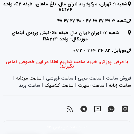
شعبه ۱: تهران، مرکزخرید ایران مال، باغ ماهان، طبقه G2، واحد
RC136
شعبه 2: 39 27 67 47 - 40 27 67 47
شعبه 2: تهران-ایران مال طبقه G0-نبش ورودی آبنمای
موزیکال- واحد RA324
موبایل: 82 34 364 - 0912
با عرض پوزش, خرید ساعت نداریم لطفا در این خصوص تماس
نگیرید.
فروش ساعت | ساعت مچی | ساعت فروشی |
ساعت مردانه
|
ساعت زنانه
|‌
ساعت اسپرت
|‌
ساعت کلاسیک
| ساعت برند
دانلود اپلیکیشن پارس کالا