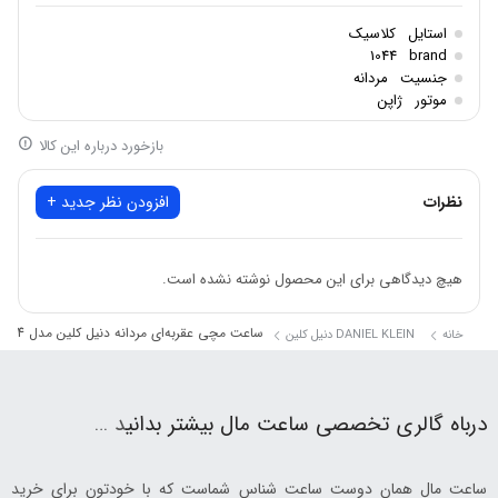
اصالت برند:ترکیه
استایل
کلاسیک
شکل قاب: گرد
1044
brand
جنسیت
مردانه
جنس بند: استیل ضدزنگ
موتور
ژاپن
جنس شیشه: کریستال معدنی
بازخورد درباره این کالا
مقاومت در برابر آب:30 متر
نظرات
افزودن نظر جدید +
هیچ دیدگاهی برای این محصول نوشته نشده است.
ساعت مچی عقربه‌ای مردانه دنیل کلین مدل DK.1.12878-4
خانه
DANIEL KLEIN دنیل کلین
درباه گالری تخصصی ساعت مال بیشتر بدانی
د …
ساعت مال همان دوست ساعت شناس شماست که با خودتون برای خرید