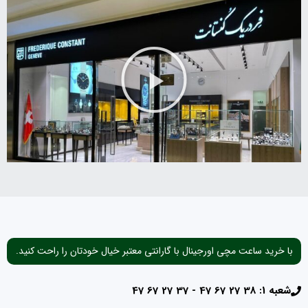
با خرید ساعت مچی اورجینال با گارانتی معتبر خیال خودتان را راحت کنید.
شعبه 1: 38 27 67 47 - 37 27 67 47