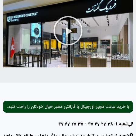
با خرید ساعت مچی اورجینال با گارانتی معتبر خیال خودتان را راحت کنید.
شعبه 1: 38 27 67 47 - 37 27 67 47
شعبه ۱: تهران، مرکزخرید ایران مال، باغ ماهان، طبقه G2، واحد