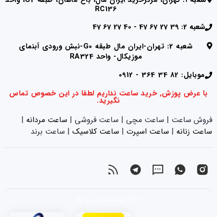
RC136
شعبه 2: 39 27 67 47 - 40 27 67 47
شعبه 2: تهران-ایران مال طبقه G0-نبش ورودی آبنمای
موزیکال- واحد RA324
موبایل: 82 34 364 - 0912
با عرض پوزش, خرید ساعت نداریم لطفا در این خصوص تماس
نگیرید.
فروش ساعت | ساعت مچی | ساعت فروشی |
ساعت مردانه
|
ساعت زنانه
|‌
ساعت اسپرت
|‌
ساعت کلاسیک
| ساعت برند
دانلود اپلیکیشن پارس کالا