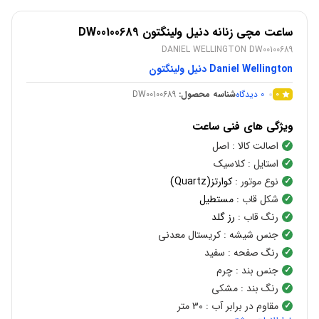
ساعت مچی زنانه دنیل ولینگتون DW00100689
DANIEL WELLINGTON DW00100689
Daniel Wellington دنیل ولینگتون
0
دیدگاه
شناسه محصول:
DW00100689
0
ویژگی های فنی ساعت
اصالت کالا
: اصل
استایل
: کلاسیک
نوع موتور
:
کوارتز(Quartz)
شکل قاب
:
مستطیل
رنگ قاب
:
رز گلد
جنس شیشه
: کریستال معدنی
رنگ صفحه
: سفید
جنس بند
: چرم
رنگ بند
: مشکی
مقاوم در برابر آب
: 30 متر