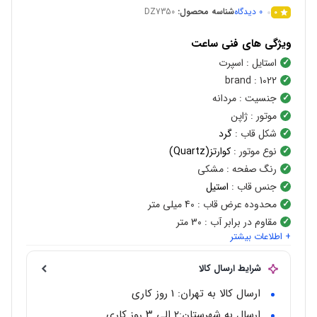
0
دیدگاه
شناسه محصول:
DZ7350
0
ویژگی های فنی ساعت
استایل
: اسپرت
brand
: 1022
جنسیت
: مردانه
موتور
: ژاپن
شکل قاب
:
گرد
نوع موتور
:
کوارتز(Quartz)
رنگ صفحه
: مشکی
جنس قاب
:
استیل
محدوده عرض قاب
: 40 میلی متر
مقاوم در برابر آب
: 30 متر
+ اطلاعات بیشتر
شرایط ارسال کالا
ارسال کالا به تهران: 1 روز کاری
ارسال به شهرستان:‌۲ الی ۳ روز کاری