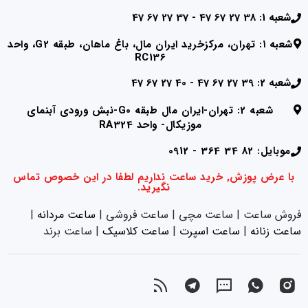
شعبه 1: 38 27 67 47 - 37 27 67 47
شعبه ۱: تهران، مرکزخرید ایران مال، باغ ماهان، طبقه G2، واحد
RC136
شعبه 2: 39 27 67 47 - 40 27 67 47
شعبه 2: تهران-ایران مال طبقه G0-نبش ورودی آبنمای
موزیکال- واحد RA324
موبایل: 82 34 364 - 0912
با عرض پوزش, خرید ساعت نداریم لطفا در این خصوص تماس
نگیرید.
فروش ساعت | ساعت مچی | ساعت فروشی |
ساعت مردانه
|
ساعت زنانه
|‌
ساعت اسپرت
|‌
ساعت کلاسیک
| ساعت برند