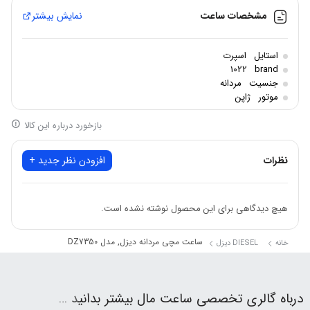
جنس قاب: استیل ضد زنگ
مشخصات ساعت
نمایش بیشتر
شکل قاب: گرد
جنس شیشه: کریستال معدنی
استایل
اسپرت
مقاومت در برابر آب:30 متر
1022
brand
جنسیت
مردانه
موتور
ژاپن
بازخورد درباره این کالا
نظرات
افزودن نظر جدید +
هیچ دیدگاهی برای این محصول نوشته نشده است.
ساعت مچی مردانه دیزل, مدل DZ7350
خانه
DIESEL دیزل
درباه گالری تخصصی ساعت مال بیشتر بدانی
د …