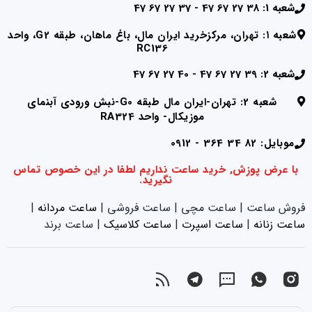
شعبه 1: 38 27 67 47 - 37 27 67 47
شعبه ۱: تهران، مرکزخرید ایران مال، باغ ماهان، طبقه G2، واحد
RC136
شعبه 2: 39 27 67 47 - 40 27 67 47
شعبه 2: تهران-ایران مال طبقه G0-نبش ورودی آبنمای
موزیکال- واحد RA324
موبایل: 82 34 364 - 0912
با عرض پوزش, خرید ساعت نداریم لطفا در این خصوص تماس
نگیرید.
فروش ساعت | ساعت مچی | ساعت فروشی |
ساعت مردانه
|
ساعت زنانه
|‌
ساعت اسپرت
|‌
ساعت کلاسیک
| ساعت برند