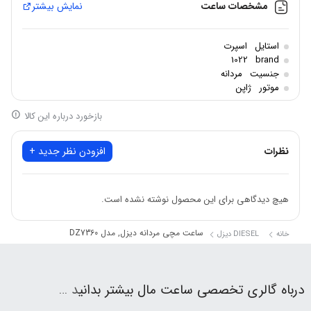
مشخصات ساعت
نمایش بیشتر
شکل قاب: گرد
جنس شیشه: کریستال معدنی
استایل
اسپرت
مقاومت در برابر آب: تا عمق 50متر
1022
brand
جنسیت
مردانه
موتور
ژاپن
بازخورد درباره این کالا
نظرات
افزودن نظر جدید +
هیچ دیدگاهی برای این محصول نوشته نشده است.
ساعت مچی مردانه دیزل, مدل DZ7360
خانه
DIESEL دیزل
درباه گالری تخصصی ساعت مال بیشتر بدانی
د …