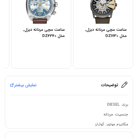
ساعت مچی مردانه دیزل,
ساعت مچی مردانه دیزل,
سا
مدل DZ1730
مدل DZ4340
مدل 
توضیحات
نمایش بیشتر
برند:
DIESEL
جنسیت: مردانه
مکانیزم موتور: کوارتز
جنس قاب: استیل ضد زنگ