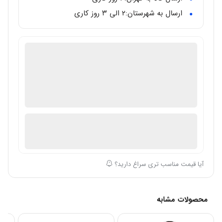
ارسال به شهرستان:‌۲ الی ۳ روز کاری
گالری تخصصی ساعت مال
دارای گارانتی معتبر بین المللی
اصالت ساعت: اصل/اورجینال
در انبار موجود نمی باشد
ارسال توسط گالری ساعت مال
آیا قیمت مناسب تری سراغ دارید؟
محصولات مشابه