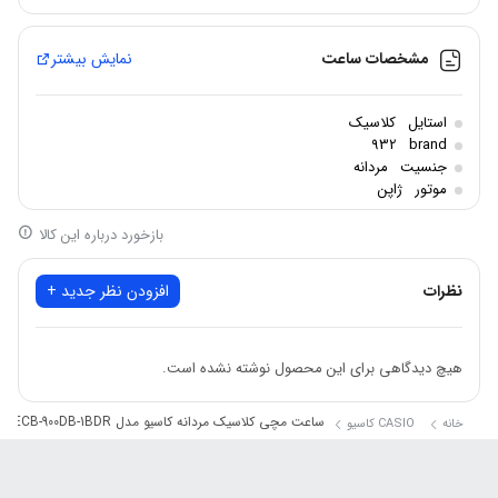
برند: کاسیو
مشخصات ساعت
نمایش بیشتر
استایل: کلاسیک
جنسیت: مردانه
استایل
کلاسیک
932
brand
مکانیزم موتور: کوارتز
جنسیت
مردانه
موتور
ژاپن
جنس قاب: استیل
شکل قاب: گرد
بازخورد درباره این کالا
جنس بند: استیل
نظرات
افزودن نظر جدید +
جنس شیشه: معدنی
مقاومت در برابر آب: تا عمق 100متر
هیچ دیدگاهی برای این محصول نوشته نشده است.
ساعت مچی کلاسیک مردانه کاسیو مدل CASIO ECB-900DB-1BDR
خانه
CASIO کاسیو