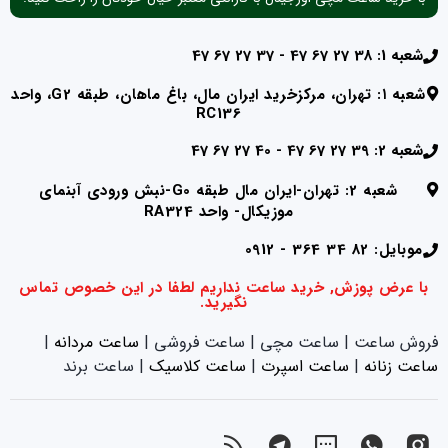
شعبه 1: 38 27 67 47 - 37 27 67 47
شعبه ۱: تهران، مرکزخرید ایران مال، باغ ماهان، طبقه G2، واحد
RC136
شعبه 2: 39 27 67 47 - 40 27 67 47
شعبه 2: تهران-ایران مال طبقه G0-نبش ورودی آبنمای
موزیکال- واحد RA324
موبایل: 82 34 364 - 0912
با عرض پوزش, خرید ساعت نداریم لطفا در این خصوص تماس
نگیرید.
فروش ساعت | ساعت مچی | ساعت فروشی |
ساعت مردانه
|
ساعت زنانه
|‌
ساعت اسپرت
|‌
ساعت کلاسیک
| ساعت برند