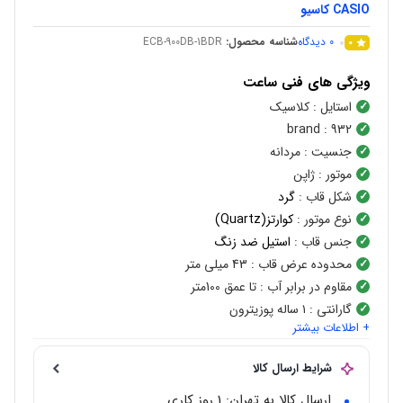
CASIO کاسیو
0
دیدگاه
شناسه محصول:
ECB-900DB-1BDR
0
ویژگی های فنی ساعت
استایل
: کلاسیک
brand
: 932
جنسیت
: مردانه
موتور
: ژاپن
شکل قاب
:
گرد
نوع موتور
:
کوارتز(Quartz)
جنس قاب
:
استیل ضد زنگ
محدوده عرض قاب
: 43 میلی متر
مقاوم در برابر آب
: تا عمق 100متر
گارانتی
: ۱ ساله پوزیترون
+ اطلاعات بیشتر
شرایط ارسال کالا
ارسال کالا به تهران: 1 روز کاری