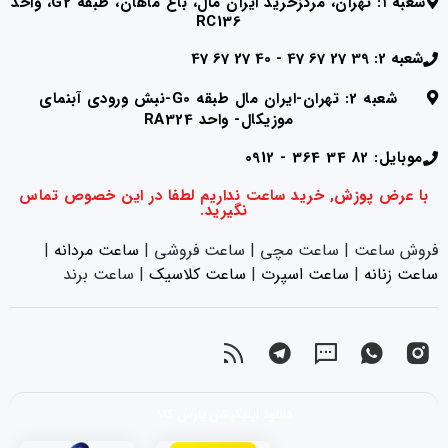
شعبه ۱: تهران، مرکزخرید ایران مال، باغ ماهان، طبقه G2، واحد
RC136
شعبه 2: 39 27 67 47 - 40 27 67 47
شعبه 2: تهران-ایران مال طبقه G0-نبش ورودی آبنمای
موزیکال- واحد RA324
موبایل: 82 34 364 - 0912
با عرض پوزش, خرید ساعت نداریم لطفا در این خصوص تماس
نگیرید.
فروش ساعت | ساعت مچی | ساعت فروشی |
ساعت مردانه
|
ساعت زنانه
|‌
ساعت اسپرت
|‌
ساعت کلاسیک
| ساعت برند
دانلود اپلیکیشن پارس کالا