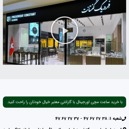
با خرید ساعت مچی اورجینال با گارانتی معتبر خیال خودتان را راحت کنید.
شعبه 1: 38 27 67 47 - 37 27 67 47