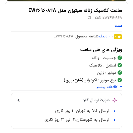
ساعت کلاسیک زنانه سیتیزن مدل EW2696-84A
CITIZEN EW2696-84A
ست
0
دیدگاه
شناسه محصول:
EW2696-84A
0
ویژگی های فنی ساعت
جنسیت
: زنانه
استایل
: کلاسیک
موتور
: ژاپن
نوع موتور
:
اکودرایو (شارژ نوری)
+ اطلاعات بیشتر
شکل قاب
:
گرد
رنگ قاب
:
رز گلد
شرایط ارسال کالا
جنس بند
: استیل ضدحساسیت
رنگ بند
: نقره ای و رز گلد
ارسال کالا به تهران: 1 روز کاری
جنس شیشه
: کریستال ضدخش
ارسال به شهرستان:‌۲ الی ۳ روز کاری
رنگ صفحه
: سفید