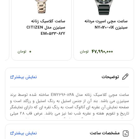
ساعت مچی اسپرت مردانه
ساعت کلاسیک زنانه
سا
سیتیزن NY0120-01X
سیتیزن مدل CITIZEN
0E
EM0533-82Y
0
47,990,000
تومان
تومان
توضیحات
نمایش بیشتر
ساعت مچی کلاسیک زنانه مدل EW2696-84A ساخته شده توسط برند
سیتیزن می باشد. بند آن از جنس استیل به رنگ استیل و رزگلد است و
صفحه نمایش آن عقربه ای آنالوگ است به رنگ نقره ای که دارای نمایشگر
تاریخ و تقویم هفته و عقربه شب نما نیز می باشد. عرض قاب 28 میلی
متر است، همچنین مقاومت آن در برابر آب تا عمق 50متر می باشد
مشخصات ساعت
نمایش بیشتر