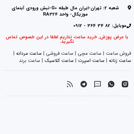
شعبه 2: تهران-ایران مال طبقه G0-نبش ورودی آبنمای
موزیکال- واحد RA324
موبایل: 82 34 364 - 0912
با عرض پوزش, خرید ساعت نداریم لطفا در این خصوص تماس
نگیرید.
فروش ساعت | ساعت مچی | ساعت فروشی |
ساعت مردانه
|
ساعت زنانه
|‌
ساعت اسپرت
|‌
ساعت کلاسیک
| ساعت برند
دانلود اپلیکیشن پارس کالا