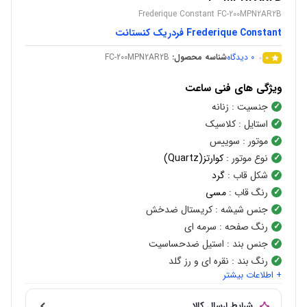
Frederique Constant FC-200MPN2AR2B
Frederique Constant فردریک کنستانت
0
دیدگاه
شناسه محصول:
FC-200MPN2AR2B
0
ویژگی های فنی ساعت
جنسیت
: زنانه
استایل
: کلاسیک
موتور
: سوییس
نوع موتور
:
کوارتز(Quartz)
شکل قاب
:
گرد
رنگ قاب
:
مسی
جنس شیشه
: کریستال ضدخش
رنگ صفحه
: سرمه ای
جنس بند
: استیل ضدحساسیت
رنگ بند
: نقره ای و رز گلد
+ اطلاعات بیشتر
شرایط ارسال کالا