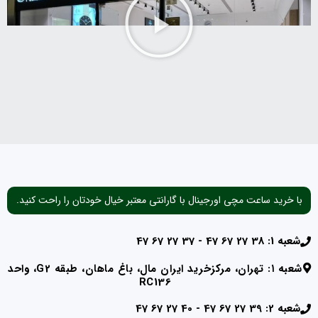
با خرید ساعت مچی اورجینال با گارانتی معتبر خیال خودتان را راحت کنید.
شعبه 1: 38 27 67 47 - 37 27 67 47
شعبه ۱: تهران، مرکزخرید ایران مال، باغ ماهان، طبقه G2، واحد
RC136
شعبه 2: 39 27 67 47 - 40 27 67 47