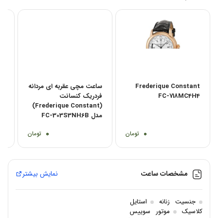
Frederique Constant
ساعت مچی عقربه ای مردانه
nt
FC-718MC4H4
فردریک کنسانت
S4
(Frederique Constant)
مدل FC-303S3NH6B
0
0
تومان
تومان
مشخصات ساعت
نمایش بیشتر
جنسیت
زنانه
استایل
کلاسیک
موتور
سوییس