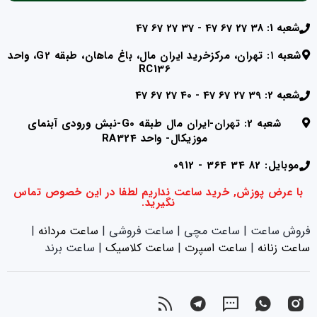
شعبه 1: 38 27 67 47 - 37 27 67 47
شعبه ۱: تهران، مرکزخرید ایران مال، باغ ماهان، طبقه G2، واحد
RC136
شعبه 2: 39 27 67 47 - 40 27 67 47
شعبه 2: تهران-ایران مال طبقه G0-نبش ورودی آبنمای
موزیکال- واحد RA324
موبایل: 82 34 364 - 0912
با عرض پوزش, خرید ساعت نداریم لطفا در این خصوص تماس
نگیرید.
فروش ساعت | ساعت مچی | ساعت فروشی |
ساعت مردانه
|
ساعت زنانه
|‌
ساعت اسپرت
|‌
ساعت کلاسیک
| ساعت برند