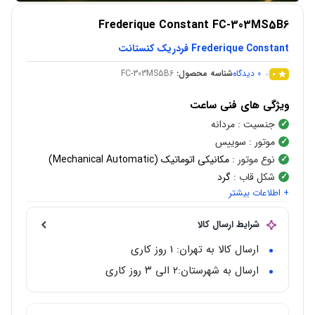
Frederique Constant FC-303MS5B6
Frederique Constant فردریک کنستانت
0
دیدگاه
شناسه محصول:
FC-303MS5B6
0
ویژگی های فنی ساعت
جنسیت
: مردانه
موتور
: سوییس
نوع موتور
:
مکانیکی اتوماتیک (Mechanical Automatic)
شکل قاب
:
گرد
+ اطلاعات بیشتر
رنگ صفحه
: سفید
جنس قاب
:
استیل ضد زنگ
شرایط ارسال کالا
رنگ قاب
:
نقره ای
رنگ بند
: مشکی
ارسال کالا به تهران: 1 روز کاری
نوع قفل
: سگکی ساده
ارسال به شهرستان:‌۲ الی ۳ روز کاری
کرنوگراف
: ندارد