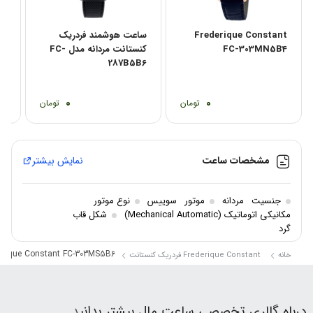
Frederique Constant
ساعت هوشمند فردریک
سا
FC-303MN5B4
کنستانت مردانه مدل FC-
6B
287B5B6
0
0
تومان
تومان
مشخصات ساعت
نمایش بیشتر
جنسیت
مردانه
موتور
سوییس
نوع موتور
مکانیکی اتوماتیک (Mechanical Automatic)
شکل قاب
گرد
erique Constant FC-303MS5B6
خانه
Frederique Constant فردریک کنستانت
درباه گالری تخصصی ساعت مال بیشتر بدانی
د …