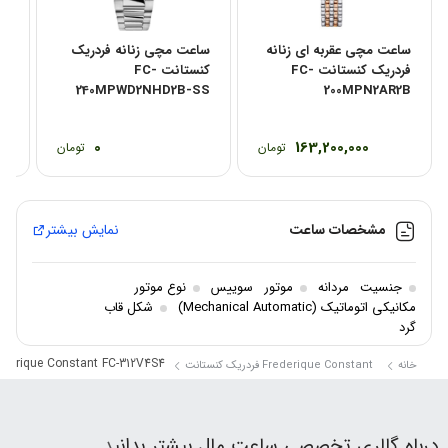
ساعت مچی عقربه ای زنانه
ساعت مچی زنانه فردریک
nt
فردریک کنستانت FC-
کنستانت FC-
H4
240MPWD2NHD2B-SS
200MPN2AR2B
0
163,200,000
تومان
تومان
مشخصات ساعت
نمایش بیشتر
جنسیت
مردانه
موتور
سوییس
نوع موتور
مکانیکی اتوماتیک (Mechanical Automatic)
شکل قاب
گرد
ederique Constant FC-312V4S4
خانه
Frederique Constant فردریک کنستانت
درباه گالری تخصصی ساعت مال بیشتر بدانی
د …