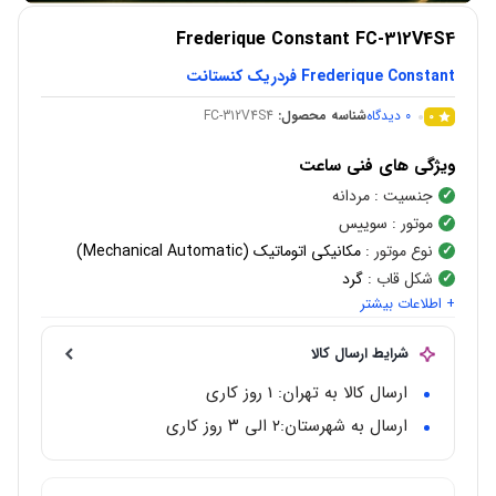
Frederique Constant FC-312V4S4
Frederique Constant فردریک کنستانت
0
دیدگاه
شناسه محصول:
FC-312V4S4
0
ویژگی های فنی ساعت
جنسیت
: مردانه
موتور
: سوییس
نوع موتور
:
مکانیکی اتوماتیک (Mechanical Automatic)
شکل قاب
:
گرد
+ اطلاعات بیشتر
رنگ صفحه
: نقره ای
جنس قاب
:
استیل ضد زنگ
شرایط ارسال کالا
رنگ قاب
:
رز گلد
رنگ بند
: قهوه ای
ارسال کالا به تهران: 1 روز کاری
نوع قفل
: کلیپسی ضامن دار
ارسال به شهرستان:‌۲ الی ۳ روز کاری
کرنوگراف
: ندارد