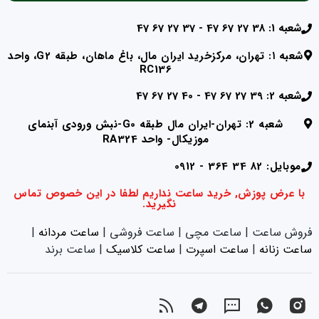
شعبه 1: 38 27 67 47 - 37 27 67 47
شعبه ۱: تهران، مرکزخرید ایران مال، باغ ماهان، طبقه G2، واحد
RC136
شعبه 2: 39 27 67 47 - 40 27 67 47
شعبه 2: تهران-ایران مال طبقه G0-نبش ورودی آبنمای
موزیکال- واحد RA324
موبایل: 82 34 364 - 0912
با عرض پوزش, خرید ساعت نداریم لطفا در این خصوص تماس
نگیرید.
فروش ساعت | ساعت مچی | ساعت فروشی |
ساعت مردانه
|
ساعت زنانه
|‌
ساعت اسپرت
|‌
ساعت کلاسیک
| ساعت برند