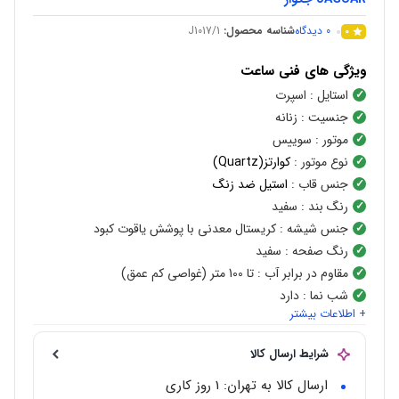
0
دیدگاه
شناسه محصول:
J1017/1
0
ویژگی های فنی ساعت
استایل
: اسپرت
جنسیت
: زنانه
موتور
: سوییس
نوع موتور
:
کوارتز(Quartz)
جنس قاب
:
استیل ضد زنگ
رنگ بند
: سفید
جنس شیشه
: کریستال معدنی با پوشش یاقوت کبود
رنگ صفحه
: سفید
مقاوم در برابر آب
: تا 100 متر (غواصی کم عمق)
شب نما
: دارد
+ اطلاعات بیشتر
شرایط ارسال کالا
ارسال کالا به تهران: 1 روز کاری