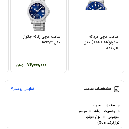
ساعت مچی مردانه
ساعت مچی زنانه جگوار
/3
جگوار(JAGUAR) مدل
مدل J892/3
J860/C
74,000,000
تومان
مشخصات ساعت
نمایش بیشتر
استایل
اسپرت
جنسیت
زنانه
موتور
سوییس
نوع موتور
کوارتز(Quartz)