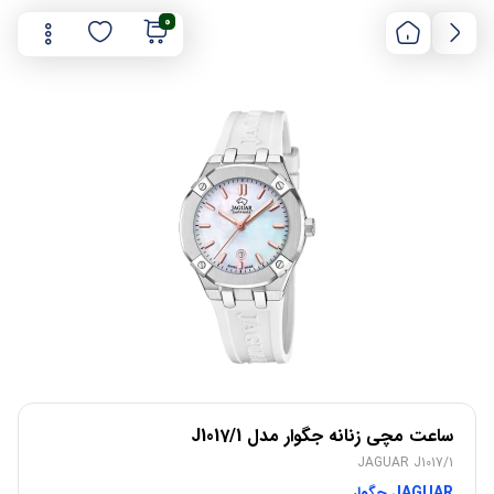
0
ساعت مچی زنانه جگوار مدل J1017/1
JAGUAR J1017/1
JAGUAR جگوار