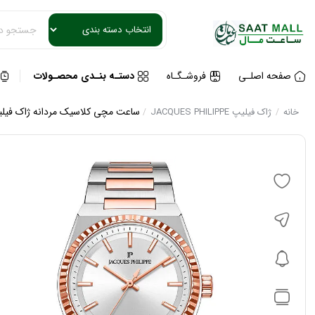
صفحه اصلـی
فروشـگـاه
دستـه بنـدی محصـولات
ساعت مچی کلاسیک مردانه ژاک فیلیپ مدل 28RG
خانه
ژاک فیلیپ JACQUES PHILIPPE
/
/