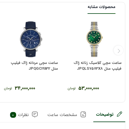
محصولات مشابه
ساعت مچی کلاسیک زنانه ژاک
ساعت مچی مردانه ژاک فیلیپ
فیلیپ مدل JPQLS7573X8
مدل JPQGC191132
34,000,000
53,000,000
تومان
تومان
توضیحات
مشخصات ساعت
نظرات
0