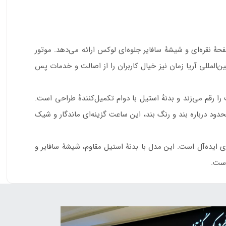
ٔ نقره‌ای و شیشهٔ سافایر جلوه‌ای لوکس ارائه می‌دهد. موتور
ین‌المللی آریا زمان نیز خیال کاربران را از اصالت و خدمات پس
 رقم می‌زند و بدنهٔ استیل با دوام تکمیل‌کنندهٔ طراحی است.
 محدود درباره بند و رنگ بند، این ساعت گزینه‌ای ماندگار و شیک
ساعتی هستید که هم استایل کلاسیک را حفظ کند و هم از نظر ساختاری قابل اعتماد باشد، JPQGLS587328RG گزینه‌ای ایده‌آل است. این مدل با بدنهٔ استیل مقاوم، شیشهٔ سافایر و
است.