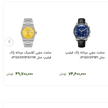
ساعت مچی مردانه ژاک فیلیپ
ساعت مچی کلاسیک مردانه ژاک
مدل JPQGC431131
فیلیپ مدل JPQGS4213X6YW
49,700,000
74,600,000
تومان
تومان