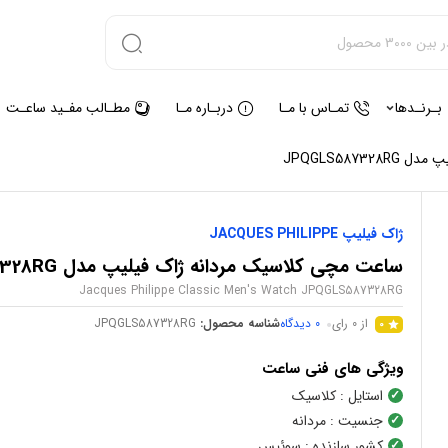
بـرنـدها
تمـاس با مـا
دربـاره مـا
مطـالب مفـید ساعـت
JPQGLS5873
ژاک فیلیپ JACQUES PHILIPPE
ساعت مچی کلاسیک مردانه ژاک فیلیپ مدل JPQGLS587328RG
Jacques Philippe Classic Men's Watch JPQGLS587328RG
از 0 رای
0
دیدگاه
شناسه محصول:
JPQGLS587328RG
0
ویژگی های فنی ساعت
استایل
: کلاسیک
جنسیت
: مردانه
کشور سازنده
: سوئیس