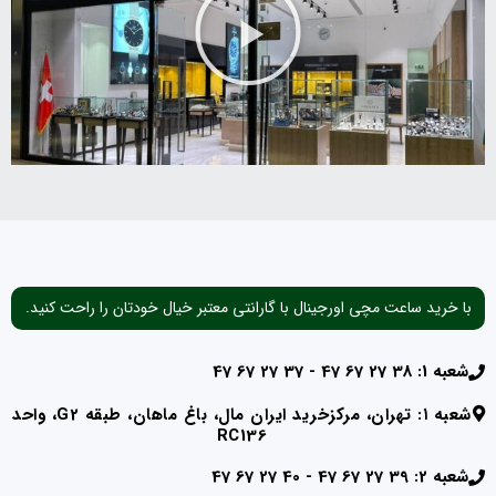
با خرید ساعت مچی اورجینال با گارانتی معتبر خیال خودتان را راحت کنید.
شعبه 1: 38 27 67 47 - 37 27 67 47
شعبه ۱: تهران، مرکزخرید ایران مال، باغ ماهان، طبقه G2، واحد
RC136
شعبه 2: 39 27 67 47 - 40 27 67 47