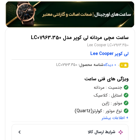
ساعت مچی مردانه لی کوپر مدل LC07963.350
Lee Cooper LC07963.350
لی کوپر Lee Cooper
0
دیدگاه
شناسه محصول:
LC07963.350
0
ویژگی های فنی ساعت
جنسیت
: مردانه
استایل
: کلاسیک
موتور
: ژاپن
نوع موتور
:
کوارتز(Quartz)
+ اطلاعات بیشتر
شکل قاب
:
گرد
جنس قاب
:
استیل
شرایط ارسال کالا
صفحه نمایش
:
عقربه ای