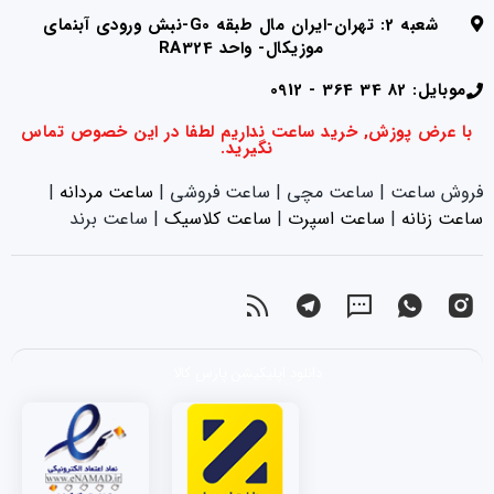
شعبه 2: تهران-ایران مال طبقه G0-نبش ورودی آبنمای
موزیکال- واحد RA324
موبایل: 82 34 364 - 0912
با عرض پوزش, خرید ساعت نداریم لطفا در این خصوص تماس
نگیرید.
فروش ساعت | ساعت مچی | ساعت فروشی |
ساعت مردانه
|
ساعت زنانه
|‌
ساعت اسپرت
|‌
ساعت کلاسیک
| ساعت برند
دانلود اپلیکیشن پارس کالا