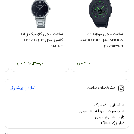
ساعت مچی مردانه G-
ساعت مچی کلاسیک زنانه
SHOCK مدل CASIO GA-
کاسیو مدل LTP-VT02D-
1A
1AUDF
2100-1A3DR
10,300,000
0
تومان
تومان
مشخصات ساعت
نمایش بیشتر
استایل
کلاسیک
جنسیت
مردانه
موتور
ژاپن
نوع موتور
کوارتز(Quartz)