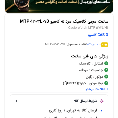
ساعت مچی کلاسیک مردانه کاسیو MTP-1303L-7B
Casio Watch MTP-1303L-7B
CASIO کاسیو
0
دیدگاه
شناسه محصول:
MTP-1303L-7B
0
ویژگی های فنی ساعت
استایل
: کلاسیک
جنسیت
: مردانه
موتور
: ژاپن
نوع موتور
:
کوارتز(Quartz)
+ اطلاعات بیشتر
مقاوم در برابر آب
: 30 متر
شکل قاب
:
چند ضلعی
شرایط ارسال کالا
جنس قاب
:
استیل ضد زنگ
رنگ قاب
:
نقره ای
ارسال کالا به تهران: 1 روز کاری
جنس شیشه
: کریستال معدنی