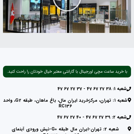
با خرید ساعت مچی اورجینال با گارانتی معتبر خیال خودتان را راحت کنید.
شعبه 1: 38 27 67 47 - 37 27 67 47
شعبه ۱: تهران، مرکزخرید ایران مال، باغ ماهان، طبقه G2، واحد
RC136
شعبه 2: 39 27 67 47 - 40 27 67 47
شعبه 2: تهران-ایران مال طبقه G0-نبش ورودی آبنمای