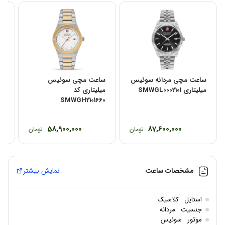
ساعت مچی مردانه سوئیس
ساعت مچی سوئیس
سا
میلیتاری SMWGL0002101
میلیتاری کد
میلی
SMWGH2101660
58,900,000
87,600,000
تومان
تومان
مشخصات ساعت
نمایش بیشتر
استایل
کلاسیک
جنسیت
مردانه
موتور
سوئیس