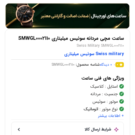
ساعت مچی مردانه سوئیس میلیتاری SMWGL0002110
Swiss Military SMWGL0002110
Swiss military سوئیس میلیتاری
0
دیدگاه
شناسه محصول:
SMWGL0002110
0
ویژگی های فنی ساعت
استایل
: کلاسیک
جنسیت
: مردانه
موتور
: سوئیس
نوع موتور
:
اتوماتیک
+ اطلاعات بیشتر
شکل قاب
:
گرد
جنس قاب
:
استیل ضد زنگ
شرایط ارسال کالا
رنگ قاب
:
طلایی