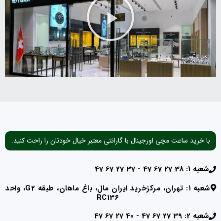
با خرید ساعت مچی اورجینال با گارانتی معتبر خیال خودتان را راحت کنید.
شعبه 1: 38 27 67 47 - 37 27 67 47
شعبه ۱: تهران، مرکزخرید ایران مال، باغ ماهان، طبقه G2، واحد
RC136
شعبه 2: 39 27 67 47 - 40 27 67 47