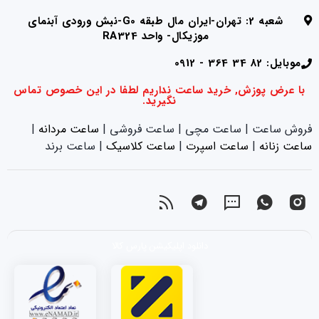
شعبه 2: تهران-ایران مال طبقه G0-نبش ورودی آبنمای
موزیکال- واحد RA324
موبایل: 82 34 364 - 0912
با عرض پوزش, خرید ساعت نداریم لطفا در این خصوص تماس
نگیرید.
فروش ساعت | ساعت مچی | ساعت فروشی |
ساعت مردانه
|
ساعت زنانه
|‌
ساعت اسپرت
|‌
ساعت کلاسیک
| ساعت برند
دانلود اپلیکیشن پارس کالا