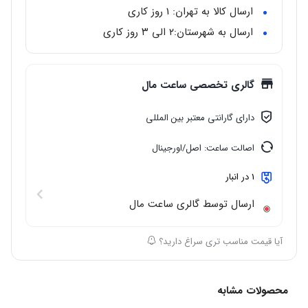
جنس بند
: استیل ضد زنگ
ارسال کالا به تهران: 1 روز کاری
رنگ بند
: طلایی
ارسال به شهرستان:‌۲ الی ۳ روز کاری
جنس شیشه
: کریستال ضدخش
گالری تخصصی ساعت مال
دارای گارانتی معتبر بین المللی
اصالت ساعت: اصل/اورجینال
1 در انبار
ارسال توسط گالری ساعت مال
آیا قیمت مناسب تری سراغ دارید؟
محصولات مشابه