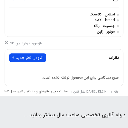
جنس قاب: استیل ضدزنگ
اصالت برند:ترکیه
استایل
کلاسیک
شکل قاب: گرد
1044
brand
جنسیت
زنانه
جنس بند: استیل
موتور
ژاپن
جنس شیشه: معدنی
بازخورد درباره این کالا
مقاومت در برابر آب:30 متر
نظرات
افزودن نظر جدید +
هیچ دیدگاهی برای این محصول نوشته نشده است.
ساعت مچی عقربه‌ای زنانه دنیل کلین مدل DK.1.12555-3
خانه
DANIEL KLEIN دنیل کلین
درباه گالری تخصصی ساعت مال بیشتر بدانی
د …