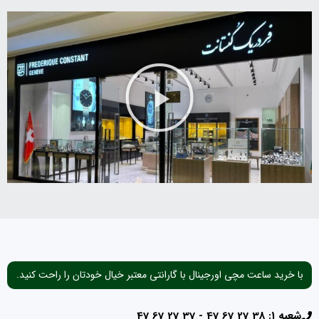
با خرید ساعت مچی اورجینال با گارانتی معتبر خیال خودتان را راحت کنید.
شعبه 1: 38 27 67 47 - 37 27 67 47