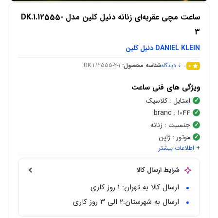
ساعت مچی عقربه‌ای زنانه دنیل کلین مدل DK.1.12555-
3
DANIEL KLEIN دنیل کلین
0
دیدگاه
شناسه محصول:
DK.1.12555-2-1
0
ویژگی های فنی ساعت
استایل
: کلاسیک
brand
: 1044
جنسیت
: زنانه
موتور
: ژاپن
+ اطلاعات بیشتر
نوع موتور
:
اتوماتیک
شکل قاب
:
گرد
شرایط ارسال کالا
رنگ صفحه
: نقره ای
جنس قاب
:
استیل ضد زنگ
ارسال کالا به تهران: 1 روز کاری
مقاوم در برابر آب
: 30 متر
ارسال به شهرستان:‌۲ الی ۳ روز کاری
گارانتی
: 2ساله