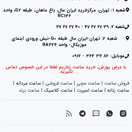
شعبه ۱: تهران، مرکزخرید ایران مال، باغ ماهان، طبقه G2، واحد
RC136
شعبه 2: 39 27 67 47 - 40 27 67 47
شعبه 2: تهران-ایران مال طبقه G0-نبش ورودی آبنمای
موزیکال- واحد RA324
موبایل: 82 34 364 - 0912
با عرض پوزش, خرید ساعت نداریم لطفا در این خصوص تماس
نگیرید.
فروش ساعت | ساعت مچی | ساعت فروشی |
ساعت مردانه
|
ساعت زنانه
|‌
ساعت اسپرت
|‌
ساعت کلاسیک
| ساعت برند
دانلود اپلیکیشن پارس کالا