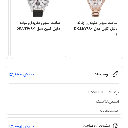
ساعت مچی عقربه‌ای زنانه
ساعت مچی عقربه‌ای مرانه
سا
دنیل کلین مدل DK.1.12798-
دنیل کلین مدل DK.1.12609-1
دن
.4
2
توضیحات
نمایش بیشتر
برند: DANIEL KLEIN
استایل:کلاسیک
جنسیت:زنانه
مکانیزم موتور: اتوماتیک
مشخصات ساعت
نمایش بیشتر