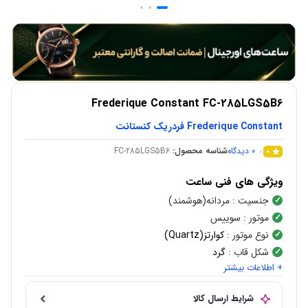
Frederique Constant FC-285LGS5B6
Frederique Constant فردریک کنستانت
0
دیدگاه
شناسه محصول:
FC-285LGS5B6
0
ویژگی های فنی ساعت
جنسیت
: مردانه(هوشمند)
موتور
: سوییس
نوع موتور
:
کوارتز(Quartz)
شکل قاب
:
گرد
+ اطلاعات بیشتر
رنگ صفحه
: خاکستری
جنس قاب
:
استیل ضد زنگ
شرایط ارسال کالا
رنگ قاب
:
نقره ای