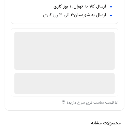
رنگ بند
: طوسی
ارسال کالا به تهران: 1 روز کاری
نوع قفل
: کلیپسی ضامن دار
ارسال به شهرستان:‌۲ الی ۳ روز کاری
کرنوگراف
: ندارد
گالری تخصصی ساعت مال
دارای گارانتی معتبر بین المللی
اصالت ساعت: اصل/اورجینال
در انبار موجود نمی باشد
ارسال توسط گالری ساعت مال
آیا قیمت مناسب تری سراغ دارید؟
محصولات مشابه