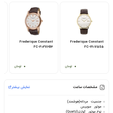
Frederique Constant
Frederique Constant
سا
FC-303V6B4
FC-220V5S5
6B
0
0
تومان
تومان
مشخصات ساعت
نمایش بیشتر
جنسیت
مردانه(هوشمند)
موتور
سوییس
نوع موتور
کوارتز(Quartz)