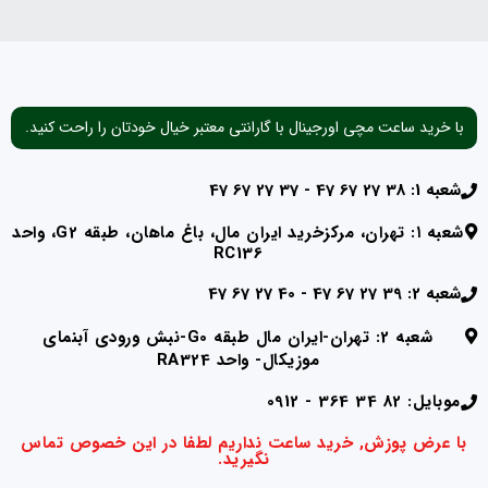
با خرید ساعت مچی اورجینال با گارانتی معتبر خیال خودتان را راحت کنید.
شعبه 1: 38 27 67 47 - 37 27 67 47
شعبه ۱: تهران، مرکزخرید ایران مال، باغ ماهان، طبقه G2، واحد
RC136
شعبه 2: 39 27 67 47 - 40 27 67 47
شعبه 2: تهران-ایران مال طبقه G0-نبش ورودی آبنمای
موزیکال- واحد RA324
موبایل: 82 34 364 - 0912
با عرض پوزش, خرید ساعت نداریم لطفا در این خصوص تماس
نگیرید.