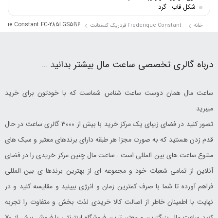
شکل قاب
گرد
rique Constant FC-285LGS5B6
خانه
Frederique Constant فردریک کنستانت
درباه گالری تخصصی ساعت مال بیشتر بدانی
د …
ساعت مال همان دوست ساعت شناس شماست که با خودتون برای خرید
میبرید
تصور کنید در فضای زیبای یک مرکز خرید با بیش از 3000 گالری ساعت در حال
قدم زدن هستید که به صورت مجزا هر طبقه دارای برندهای معتبر و سبک های
منتوع ساعت های بین المللی است . ساعت مال چنین مرکز خریدی را در فضای
آنلاین از تمامی شعبات خود و مجموعه ای از بهترین برندها ی بین المللی
فراهم آورده تا شما با صرف کمترین زمان و انرژی ببینید و مقایسه کنید و در
نهایت با اطمینان خاطر از اصالت کالا خریدی لذت بخش و متفاوت را تجربه
کنید ساعت مال بزرگترین و معتبر ترین فروشگاه اینترنتی با فروش بیش از 70