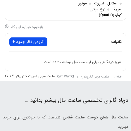
استایل
اسپرت
موتور
امریکا
نوع موتور
کوارتز(Quartz)
بازخورد درباره این کالا
نظرات
افزودن نظر جدید +
هیچ دیدگاهی برای این محصول نوشته نشده است.
ساعت مچی اسپرت کاترپیلار QB.163.27.731
خانه
ساعت مچی کاترپیلار - CAT WATCH
درباه گالری تخصصی ساعت مال بیشتر بدانی
د …
ساعت مال همان دوست ساعت شناس شماست که با خودتون برای خرید
میبرید