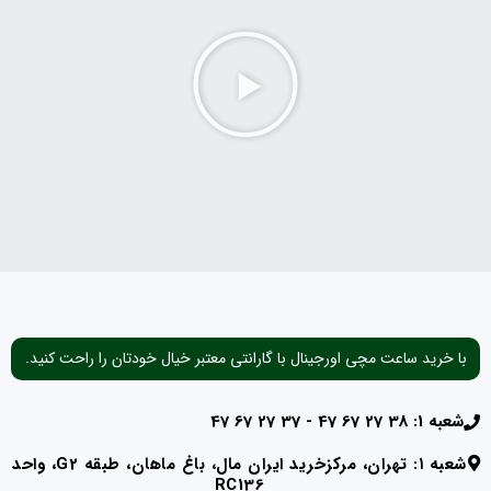
با خرید ساعت مچی اورجینال با گارانتی معتبر خیال خودتان را راحت کنید.
شعبه 1: 38 27 67 47 - 37 27 67 47
شعبه ۱: تهران، مرکزخرید ایران مال، باغ ماهان، طبقه G2، واحد
RC136