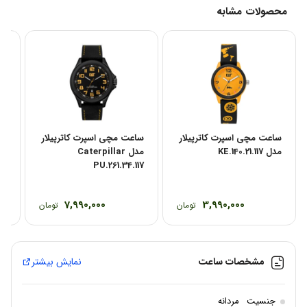
محصولات مشابه
ساعت مچی اسپرت کاترپیلار
ساعت مچی اسپرت کاترپیلار
سا
مدل KE.140.21.117
مدل Caterpillar
25
PU.261.34.117
7,990,000
3,990,000
تومان
تومان
مشخصات ساعت
نمایش بیشتر
جنسیت
مردانه