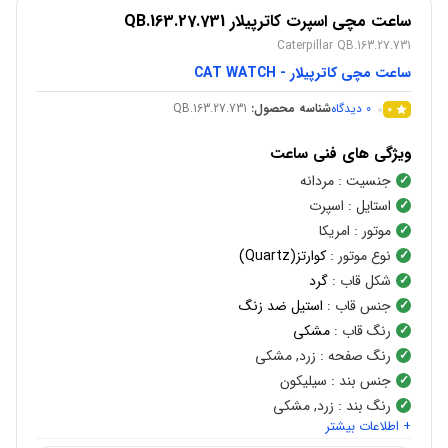
ساعت مچی اسپرت کاترپیلار QB.163.27.731
Caterpillar QB.163.27.731
ساعت مچی کاترپیلار - CAT WATCH
0
دیدگاه
شناسه محصول:
QB.163.27.731
0
ویژگی های فنی ساعت
جنسیت
: مردانه
استایل
: اسپرت
موتور
: امریکا
نوع موتور
:
کوارتز(Quartz)
شکل قاب
:
گرد
جنس قاب
:
استیل ضد زنگ
رنگ قاب
:
مشکی
رنگ صفحه
: زرد, مشکی
جنس بند
: سیلیکون
رنگ بند
: زرد, مشکی
+ اطلاعات بیشتر