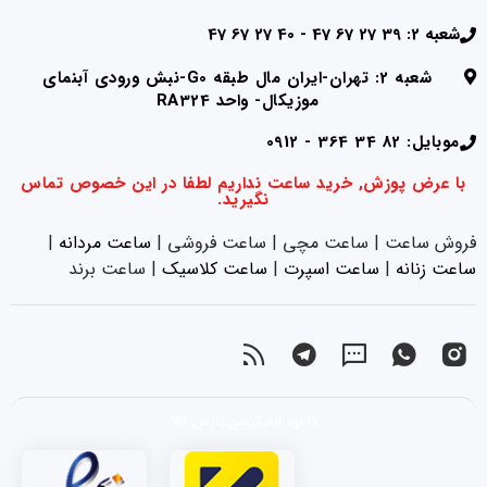
شعبه 2: 39 27 67 47 - 40 27 67 47
شعبه 2: تهران-ایران مال طبقه G0-نبش ورودی آبنمای
موزیکال- واحد RA324
موبایل: 82 34 364 - 0912
با عرض پوزش, خرید ساعت نداریم لطفا در این خصوص تماس
نگیرید.
فروش ساعت | ساعت مچی | ساعت فروشی |
ساعت مردانه
|
ساعت زنانه
|‌
ساعت اسپرت
|‌
ساعت کلاسیک
| ساعت برند
دانلود اپلیکیشن پارس کالا