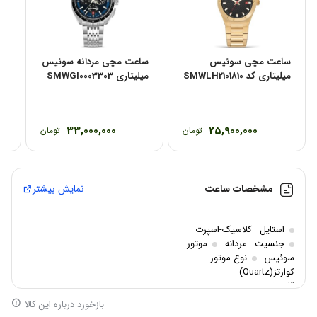
ساعت مچی سوئیس
ساعت مچی مردانه سوئیس
سا
میلیتاری کد SMWLH2101810
میلیتاری SMWGI0003303
می
04
33,000,000
25,900,000
تومان
تومان
مشخصات ساعت
نمایش بیشتر
استایل
کلاسیک-اسپرت
جنسیت
مردانه
موتور
سوئیس
نوع موتور
کوارتز(Quartz)
3 موتور
بازخورد درباره این کالا