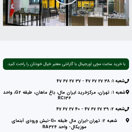
با خرید ساعت مچی اورجینال با گارانتی معتبر خیال خودتان را راحت کنید.
شعبه 1: 38 27 67 47 - 37 27 67 47
شعبه ۱: تهران، مرکزخرید ایران مال، باغ ماهان، طبقه G2، واحد
RC136
شعبه 2: 39 27 67 47 - 40 27 67 47
شعبه 2: تهران-ایران مال طبقه G0-نبش ورودی آبنمای
موزیکال- واحد RA324