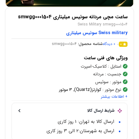
ساعت مچی مردانه سوئیس میلیتاری smwgg0001504
Swiss Military smwgg0001504
Swiss military سوئیس میلیتاری
0
دیدگاه
شناسه محصول:
smwgg0001504
0
ویژگی های فنی ساعت
استایل
: کلاسیک-اسپرت
جنسیت
: مردانه
موتور
: سوئیس
نوع موتور
:
کوارتز(Quartz)
,
3 موتور
+ اطلاعات بیشتر
شکل قاب
:
گرد
جنس قاب
:
استیل ضد زنگ
شرایط ارسال کالا
رنگ قاب
:
نقره ای
محدوده عرض قاب
: 42 میلی متر
ارسال کالا به تهران: 1 روز کاری
جنس بند
: استیل
ارسال به شهرستان:‌۲ الی ۳ روز کاری
رنگ بند
: نقره ای