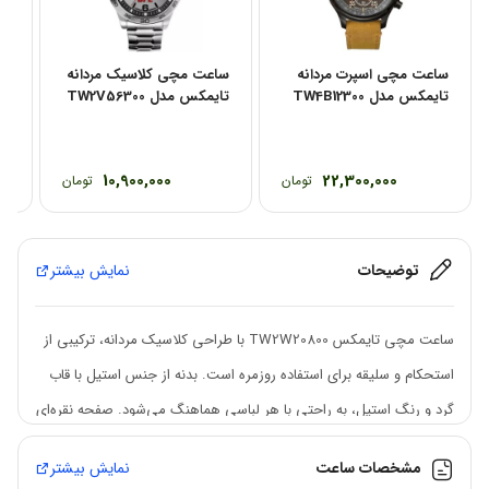
ساعت مچی اسپرت مردانه
ساعت مچی کلاسیک مردانه
سا
تایمکس مدل TW4B12300
تایمکس مدل TW2V56300
TIMEX
10,900,000
22,300,000
تومان
تومان
توضیحات
نمایش بیشتر
ساعت مچی تایمکس TW2W20800 با طراحی کلاسیک مردانه، ترکیبی از
استحکام و سلیقه برای استفاده روزمره است. بدنه از جنس استیل با قاب
گرد و رنگ استیل، به راحتی با هر لباسی هماهنگ می‌شود. صفحه نقره‌ای
روشن با شیارهای دقیق و شیشه کریستال محافظ، ظاهری شیک اما ساده
مشخصات ساعت
نمایش بیشتر
ارائه می‌دهد. بند چرم قهوه‌ای با دوخت محکم، راحتی بی‌نظیری فراهم