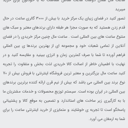
ساعت مال همان دوست ساعت شناس شماست که با خودتون برای خرید
این مدل با هر استایلی همسو می‌شود و می‌تواند به‌عنوان هدیه‌ای شیک و
میبرید
کارآمد انتخاب شود. با Timex TW2W20800، آیتمی ارزشمند به مجموعه
تصور کنید در فضای زیبای یک مرکز خرید با بیش از 3000 گالری ساعت در حال
ساعت‌های شما اضافه کنید.
قدم زدن هستید که به صورت مجزا هر طبقه دارای برندهای معتبر و سبک های
منتوع ساعت های بین المللی است . ساعت مال چنین مرکز خریدی را در فضای
آنلاین از تمامی شعبات خود و مجموعه ای از بهترین برندها ی بین المللی
فراهم آورده تا شما با صرف کمترین زمان و انرژی ببینید و مقایسه کنید و در
نهایت با اطمینان خاطر از اصالت کالا خریدی لذت بخش و متفاوت را تجربه
کنید ساعت مال بزرگترین و معتبر ترین فروشگاه اینترنتی با فروش بیش از 70
نوع برند بین المللی می باشد که بیش از نیم قرن ارائه کننده برترین برندهای
بین المللی در ایران بوده است. سیستم توزیع محصولات و خدمات مشتریان ما
با به کارگیری زیر ساخت های استاندارد و تضمین به موقع کالا و پشتیبانی
پاسخگو است تا تجربه ی خوشایند و متمایزی از خرید اینترنتی ساعت را برای
شما به ارمغان می آورد.