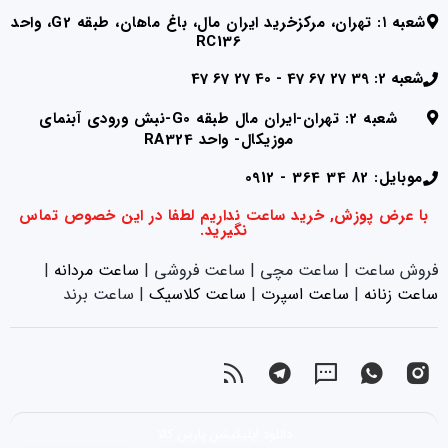
شعبه ۱: تهران، مرکزخرید ایران مال، باغ ماهان، طبقه G2، واحد
RC136
شعبه 2: 39 27 67 47 - 40 27 67 47
شعبه 2: تهران-ایران مال طبقه G0-نبش ورودی آبنمای
موزیکال- واحد RA324
موبایل: 82 34 364 - 0912
با عرض پوزش, خرید ساعت نداریم لطفا در این خصوص تماس
نگیرید.
فروش ساعت | ساعت مچی | ساعت فروشی |
ساعت مردانه
|
ساعت زنانه
|‌
ساعت اسپرت
|‌
ساعت کلاسیک
| ساعت برند
دانلود اپلیکیشن پارس کالا