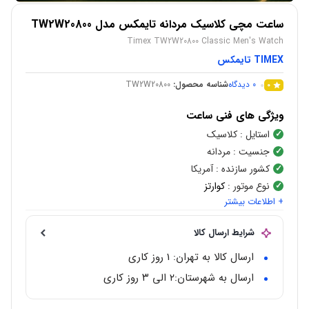
ساعت مچی کلاسیک مردانه تایمکس مدل TW2W20800
Timex TW2W20800 Classic Men's Watch
TIMEX تایمکس
0
دیدگاه
شناسه محصول:
TW2W20800
0
ویژگی های فنی ساعت
استایل
: کلاسیک
جنسیت
: مردانه
کشور سازنده
: آمریکا
نوع موتور
:
کوارتز
+ اطلاعات بیشتر
شکل قاب
:
گرد
جنس قاب
:
استیل
شرایط ارسال کالا
جنس بند
: چرم
رنگ قاب
:
استیل
ارسال کالا به تهران: 1 روز کاری
رنگ بند
: قهوه‌ای
ارسال به شهرستان:‌۲ الی ۳ روز کاری
جنس شیشه
: کریستال