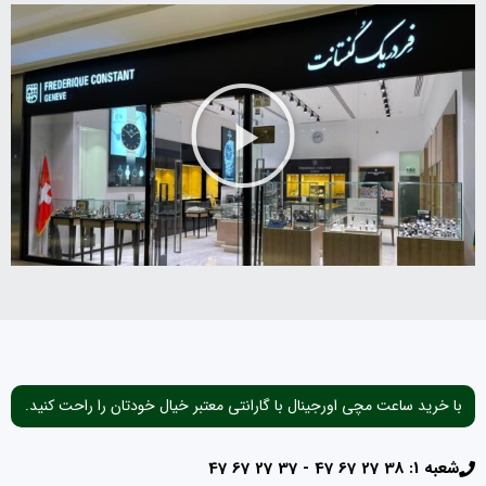
با خرید ساعت مچی اورجینال با گارانتی معتبر خیال خودتان را راحت کنید.
شعبه 1: 38 27 67 47 - 37 27 67 47